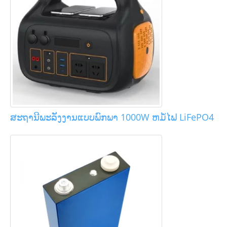
ສະຖານີພະລັງງານແບບພົກພາ 1000W ຫມໍ້ໄຟ LiFePO4