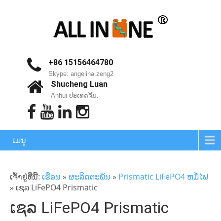
+86 15156464780
Skype: angelina.zeng2
Shucheng Luan
Anhui ປະເທດຈີນ.
ເມນູ
ເຈົ້າ​ຢູ່​ທີ່​ນີ້:
ເຮືອນ
»
ຜະລິດຕະພັນ
»
Prismatic LiFePO4 ຫມໍ້ໄຟ
»
ເຊລ LiFePO4 Prismatic
ເຊລ LiFePO4 Prismatic