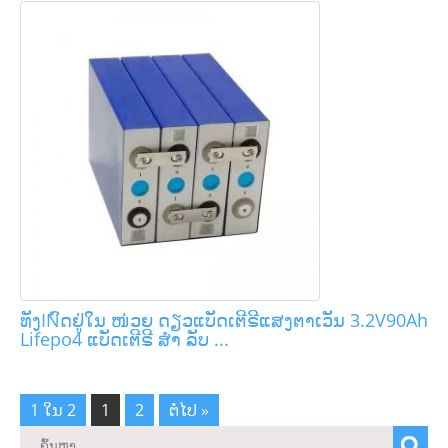
ທັງINົດຢູ່ໃນ ໜ່ວຍ ດຽວແບັດເຕີຣີແສງຕາເວັນ 3.2V90Ah
Lifepo4 ແບັດເຕີຣີ ສຳ ລັບ ...
1 ໃນ 2
1
2
ຕໍ່ໄປ »