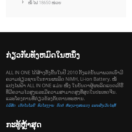
ໝໍ້ ໄຟ 18650 ໜ່ວຍ
ກ່ຽວກັບທັງຫມົດໃນຫນຶ່ງ
ALL IN ONE ໄດ້ສ້າງຕັ້ງຂື້ນໃນປີ 2010 ຕັ້ງແຕ່ນັ້ນມາພວກເຮົາມີ
ຄວາມຊ່ຽວຊານໃນການຜະລິດ NiMH, Li-ion Battery. ໝໍ້
ແປງໄຟຟ້າ ALL IN ONE ແມ່ນ ໜຶ່ງ ໃນບັນດາຜູ້ຜະລິດແບດເຕີຣີ້
ທີ່ມີຄວາມໄວສູງແລະມີຄວາມສາມາດສູງທີ່ສຸດໃນປະເທດຈີນ.
ແລະໂຄງການທີ່ກ່ຽວຂ້ອງກັບການທະຫານ.
ບໍລິສັດ
ເຕັກໂນໂລຢີ
ທົວໂຮງງານ
ຕິດຕໍ່
ຫ້ອງວາງສະແດງ
ແຜນຜັງເວັບໄຊທ໌້
ກະ​ທູ້​ຫຼ້າ​ສຸດ