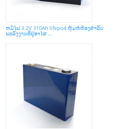
ຫມໍ້ໄຟ 3.2V 310Ah lifepo4 ຫຸ້ມຫໍ່ຫ້ອງສໍາລັບ
ພະລັງງານທີ່ຢູ່ອາໄສ ...