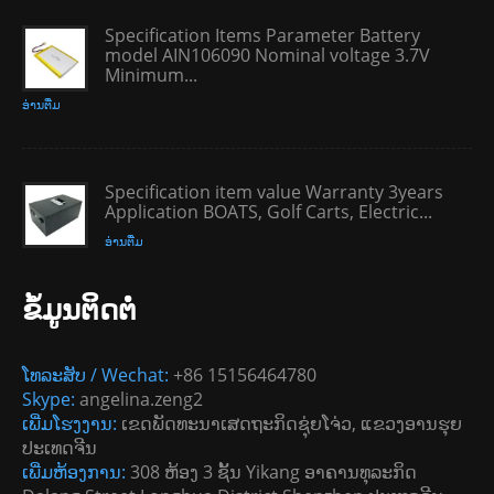
Specification Items Parameter Battery
model AIN106090 Nominal voltage 3.7V
Minimum...
ອ່ານ​ຕື່ມ
Specification item value Warranty 3years
Application BOATS, Golf Carts, Electric...
ອ່ານ​ຕື່ມ
ຂໍ້​ມູນ​ຕິດ​ຕໍ່
ໂທລະສັບ / Wechat:
+86 15156464780
Skype:
angelina.zeng2
ເພີ່ມໂຮງງານ:
ເຂດພັດທະນາເສດຖະກິດຊຸ່ຍໂຈ່ວ, ແຂວງອານຮຸຍ
ປະເທດຈີນ
ເພີ່ມຫ້ອງການ:
308 ຫ້ອງ 3 ຊັ້ນ Yikang ອາຄານທຸລະກິດ