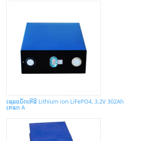
ເຊລແບັດເຕີຣີ Lithium ion LiFePO4, 3.2V 302Ah
ເກຣດ A