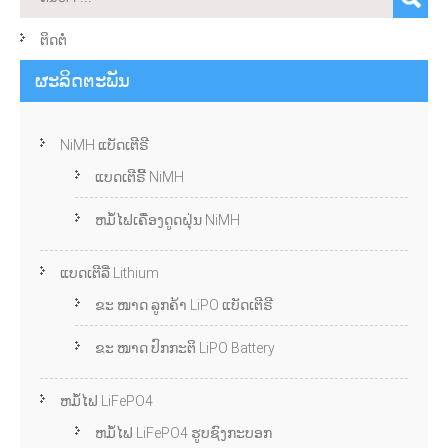
ຕິດຕໍ່
ຜະລິດຕະພັນ
NiMH ແບັດເຕີຣີ
ແບດເຕີຣີ້ NiMH
ຫມໍ້ໄຟເຄື່ອງດູດຝຸ່ນ NiMH
ແບດເຕີລີ່ Lithium
ຂະ ໜາດ ລູກຄ້າ LiPO ແບັດເຕີຣີ
ຂະ ໜາດ ປົກກະຕິ LiPO Battery
ຫມໍ້ໄຟ LiFePO4
ຫມໍ້ໄຟ LiFePO4 ຮູບຊົງກະບອກ