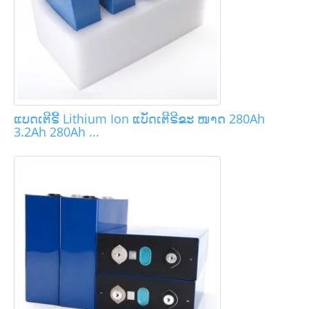
ແບດເຕີຣີ້ Lithium Ion ແບັດເຕີຣີຂະ ໜາດ 280Ah
3.2Ah 280Ah ...