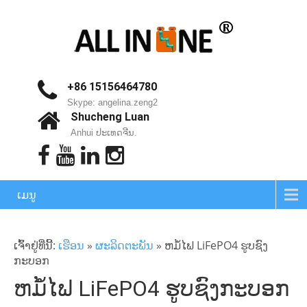
+86 15156464780
Skype: angelina.zeng2
Shucheng Luan
Anhui ປະເທດຈີນ.
ເມນູ
ເຈົ້າ​ຢູ່​ທີ່​ນີ້:
ເຮືອນ
»
ຜະລິດຕະພັນ
»
ຫມໍ້ໄຟ LiFePO4 ຮູບຊົງ
ກະບອກ
ຫມໍ້ໄຟ LiFePO4 ຮູບຊົງກະບອກ