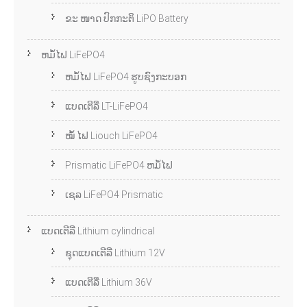
ຂະ ໜາດ ປົກກະຕິ LiPO Battery
ຫມໍ້ໄຟ LiFePO4
ຫມໍ້ໄຟ LiFePO4 ຮູບຊົງກະບອກ
ແບດເຕີລີ່ LT-LiFePO4
ໝໍ້ ໄຟ Liouch LiFePO4
Prismatic LiFePO4 ຫມໍ້ໄຟ
ເຊລ LiFePO4 Prismatic
ແບດເຕີລີ່ Lithium cylindrical
ຊຸດແບດເຕີລີ່ Lithium 12V
ແບດເຕີລີ່ Lithium 36V