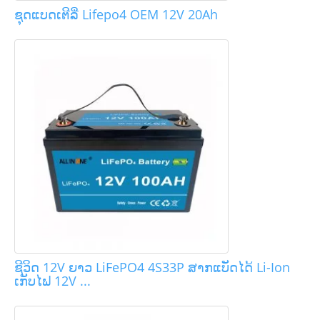
ຊຸດແບດເຕີລີ່ Lifepo4 OEM 12V 20Ah
ຊີວິດ 12V ຍາວ LiFePO4 4S33P ສາກແບັດໄດ້ Li-Ion
ເກັບໄຟ 12V ...