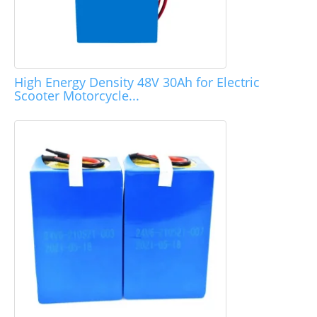
High Energy Density 48V 30Ah for Electric
Scooter Motorcycle...