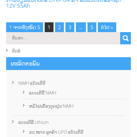
12V 55Ah
1 ຈາກທັງໝົດ 5
1
2
3
…
5
ຕໍ່ໄປ »
ຕິດຕໍ່
ຜະລິດຕະພັນ
NiMH ແບັດເຕີຣີ
ແບດເຕີຣີ້ NiMH
ຫມໍ້ໄຟເຄື່ອງດູດຝຸ່ນ NiMH
ແບດເຕີລີ່ Lithium
ຂະ ໜາດ ລູກຄ້າ LiPO ແບັດເຕີຣີ