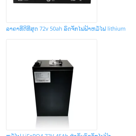
ລາຄາທີ່ດີທີ່ສຸດ 72v 50ah ລົດຈັກໄຟຟ້າຫມໍ້ໄຟ lithium
ຫມໍ້ໄຟ LiFePO4 72V 45Ah ສໍາລັບລົດຈັກໄຟຟ້າ