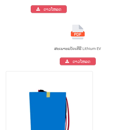
ດາວໂຫລດ
ສະເພາະແບັດເຕີຣີ Lithium EV
ດາວໂຫລດ