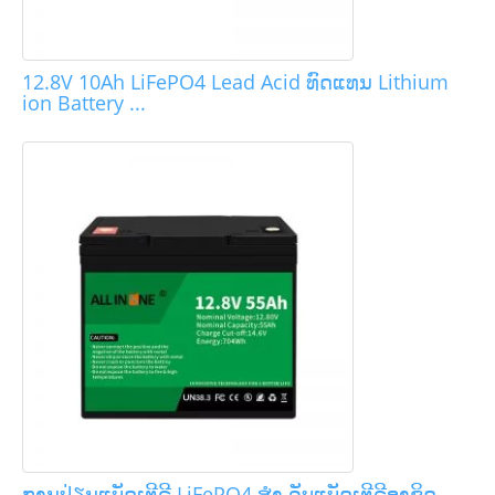
12.8V 10Ah LiFePO4 Lead Acid ທົດແທນ Lithium
ion Battery ...
ການປ່ຽນແບັດເຕີຣີ LiFePO4 ສຳ ລັບແບັດເຕີຣີອາຊິດ