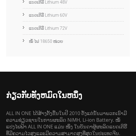
ແບດເຕີລີ່ Lithium 48V
ແບດເຕີລີ່ Lithium 60V
ແບດເຕີລີ່ Lithium 72V
ໝໍ້ ໄຟ 18650 ໜ່ວຍ
ກ່ຽວກັບທັງຫມົດໃນຫນຶ່ງ
ALL IN ONE ໄດ້ສ້າງຕັ້ງຂື້ນໃນປີ 2010 ຕັ້ງແຕ່ນັ້ນມາພວກເຮົາມີ
ຄວາມຊ່ຽວຊານໃນການຜະລິດ NiMH, Li-ion Battery. ໝໍ້
ແປງໄຟຟ້າ ALL IN ONE ແມ່ນ ໜຶ່ງ ໃນບັນດາຜູ້ຜະລິດແບດເຕີຣີ້
ທີ່ມີຄວາມໄວສູງແລະມີຄວາມສາມາດສູງທີ່ສຸດໃນປະເທດຈີນ.