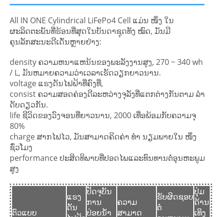
All IN ONE Cylindrical LiFePo4 Cell ແມ່ນ ໜຶ່ງ ໃນ
ຜະລິດຕະພັນທີ່ຮ້ອນທີ່ສຸດໃນບັນດາຊຸດທັງ ໝົດ, ມັນມີ
ຄຸນລັກສະນະດີເດັ່ນຫຼາຍຢ່າງ:
density ຄວາມຫນາແຫນ້ນຂອງພະລັງງານສູງ, 270 ~ 340 wh
/ L, ມັນຫມາຍຄວາມວ່າເວລາເຮັດວຽກຍາວນານ.
voltage ແຮງດັນໄຟຟ້າທີ່ຄົງທີ່,
consist ຄວາມສອດຄ່ອງດີລະຫວ່າງຈຸລັງທີ່ແຕກຕ່າງກັນຕາມ ລຳ
ດັບດຽວກັນ.
life ຊີວິດຂອງວົງຈອນທີ່ຍາວນານ, 2000 ເທື່ອພ້ອມກັບຄວາມຈຸ
80%
charge ສາກໄຟໄວ, ມັນສາມາດຄິດຄ່າ ທຳ ນຽມພາຍໃນ ໜຶ່ງ
ຊົ່ວໂມງ
performance ປະສິດທິພາບທີ່ປອດໄພແລະທົນທານຕໍ່ອຸນຫະພູມ
ສູງ
ປັດຈຸບັນ
ປຸ່ມ
ແຮງ
ຮັບຜິດຊອບ
ການ
ຄວາມ
ດ້ານ
ດັນ
ຕໍ່
ຕົວແບບ
ປ່ອຍນ້ໍາ
ສາມາດ
ເທິງ