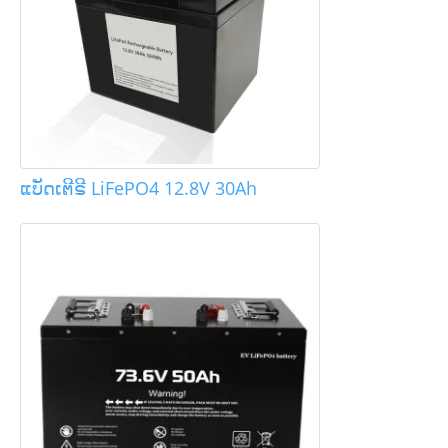
ແບັດເຕີຣີ LiFePO4 12.8V 30Ah