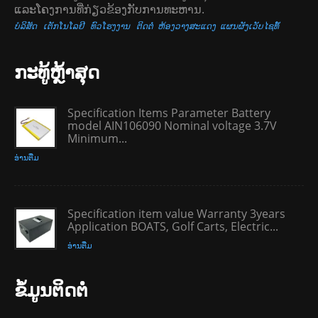
ແລະໂຄງການທີ່ກ່ຽວຂ້ອງກັບການທະຫານ.
ບໍລິສັດ
ເຕັກໂນໂລຢີ
ທົວໂຮງງານ
ຕິດຕໍ່
ຫ້ອງວາງສະແດງ
ແຜນຜັງເວັບໄຊທ໌້
ກະ​ທູ້​ຫຼ້າ​ສຸດ
Specification Items Parameter Battery
model AIN106090 Nominal voltage 3.7V
Minimum...
ອ່ານ​ຕື່ມ
Specification item value Warranty 3years
Application BOATS, Golf Carts, Electric...
ອ່ານ​ຕື່ມ
ຂໍ້​ມູນ​ຕິດ​ຕໍ່